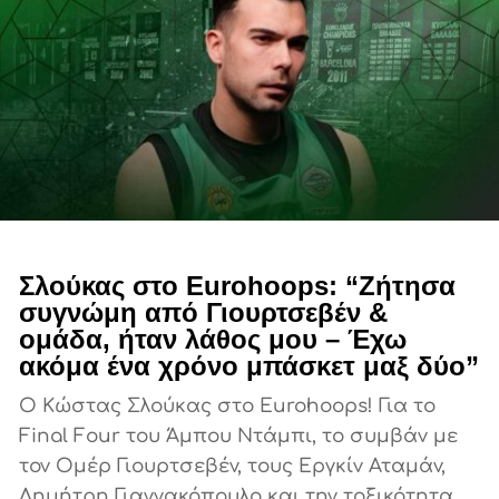
Σλούκας στο Eurohoops: “Ζήτησα
συγνώμη από Γιουρτσεβέν &
ομάδα, ήταν λάθος μου – Έχω
ακόμα ένα χρόνο μπάσκετ μαξ δύο”
Ο Κώστας Σλούκας στο Eurohoops! Για το
Final Four του Άμπου Ντάμπι, το συμβάν με
τον Ομέρ Γιουρτσεβέν, τους Εργκίν Αταμάν,
Δημήτρη Γιαννακόπουλο και την τοξικότητα,