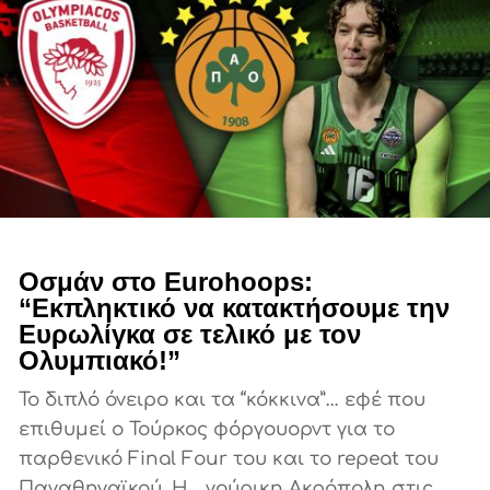
Οσμάν στο Eurohoops:
“Εκπληκτικό να κατακτήσουμε την
Ευρωλίγκα σε τελικό με τον
Ολυμπιακό!”
Το διπλό όνειρο και τα “κόκκινα”… εφέ που
επιθυμεί ο Τούρκος φόργουορντ για το
παρθενικό Final Four του και το repeat του
Παναθηναϊκού. Η… γούρικη Ακρόπολη στις